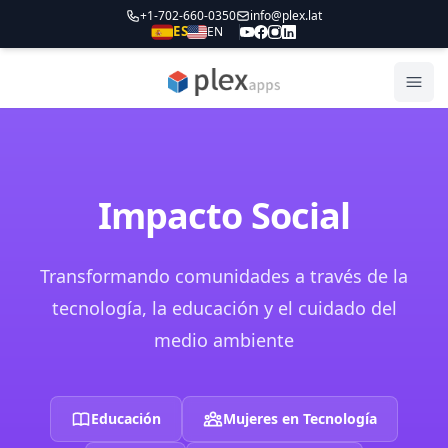
+1-702-660-0350
info@plex.lat
ES
EN
PLEXapps
Abri
Impacto Social
Transformando comunidades a través de la
tecnología, la educación y el cuidado del
medio ambiente
Educación
Mujeres en Tecnología