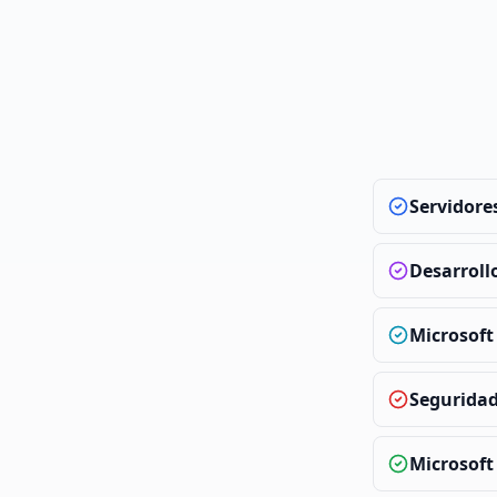
Servidore
Desarroll
Microsoft
Segurida
Microsoft