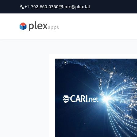
+1-702-660-0350
info@plex.lat
PLEXapps