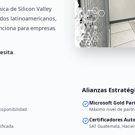
ca de Silicon Valley
dos latinoamericanos,
unciona para empresas
esita
.
Alianzas Estratég
Microsoft Gold Par
isponibilidad
Máximo nivel de partn
Certificadores Aut
ificada
SAT Guatemala, Hacien