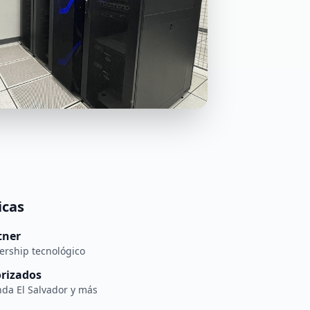
icas
tner
ership tecnológico
orizados
da El Salvador y más