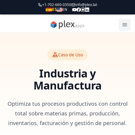
+1-702-660-0350
info@plex.lat
ES
EN
PLEXapps
Abri
Caso de Uso
Industria y
Manufactura
Optimiza tus procesos productivos con control
total sobre materias primas, producción,
inventarios, facturación y gestión de personal.