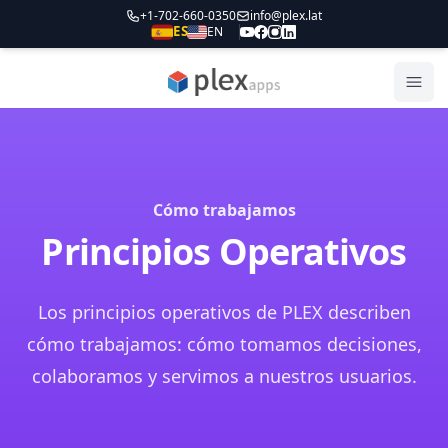
+1-702-660-0350
info@plex.lat
ES
EN
PLEXapps
Abri
Cómo trabajamos
Principios Operativos
Los principios operativos de PLEX describen
cómo trabajamos: cómo tomamos decisiones,
colaboramos y servimos a nuestros usuarios.