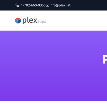
+1-702-660-0350
info@plex.lat
PLEXapps