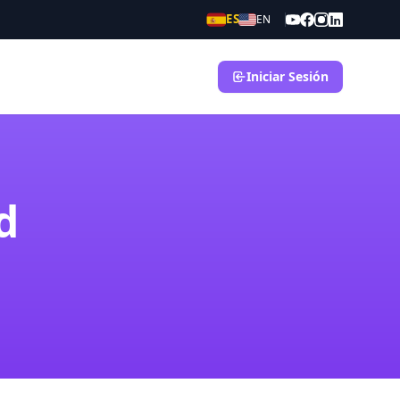
ES
EN
Iniciar Sesión
d