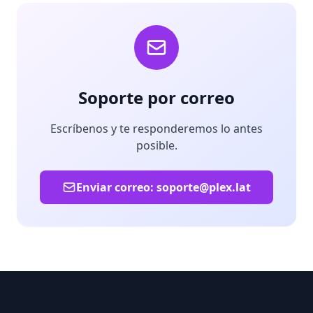
Soporte por correo
Escríbenos y te responderemos lo antes
posible.
Enviar correo:
soporte@plex.lat
Footer