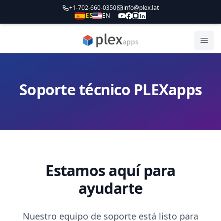
+1-702-660-0350
info@plex.lat
ES
EN
PLEXapps
Abri
Soporte técnico PLEXapps
Estamos aquí para
ayudarte
Nuestro equipo de soporte está listo para