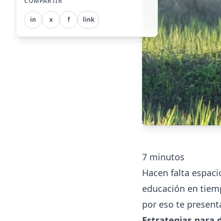
COMPARTIR
in
x
f
link
7
minutos
Hacen falta espaci
educación en tiemp
por eso te present
Estrategias para 