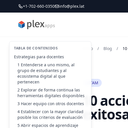
+1-702-660-0350
info@plex.lat
PLEXapps
TABLA DE CONTENIDOS
Inicio
/
Blog
/
10
Estrategias para docentes
1 Entenderse a uno mismo, al
grupo de estudiantes y al
ecosistema digital al que
pertenecen
LATAM
2 Explorar de forma continua las
10 acci
herramientas digitales disponibles
3 Hacer equipo con otros docentes
exitos
4 Establecer con la mayor claridad
posible los criterios de evaluación
5 Abrir espacios de aprendizaje