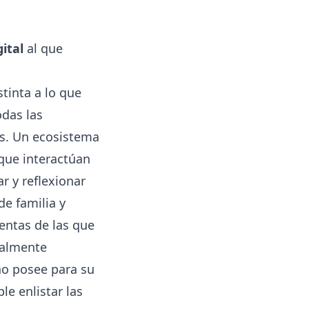
ital
al que
inta a lo que
das las
os. Un ecosistema
 que interactúan
r y reflexionar
de familia y
entas de las que
nalmente
no posee para su
e enlistar las