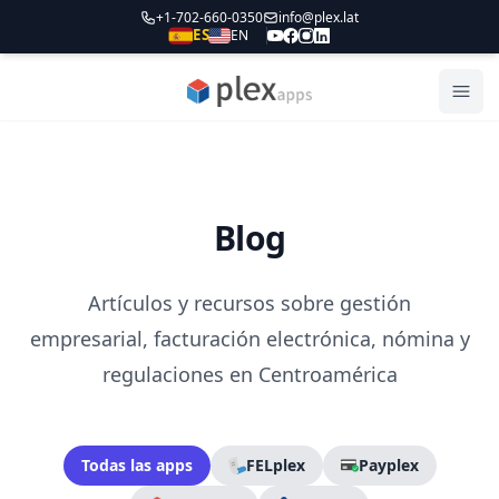
+1-702-660-0350
info@plex.lat
ES
EN
PLEXapps
Abri
Blog
Artículos y recursos sobre gestión
empresarial, facturación electrónica, nómina y
regulaciones en Centroamérica
Todas las apps
FELplex
Payplex