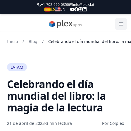
+1-702-660-0350
info@plex.lat
ES
EN
PLEXapps
Abri
Inicio
/
Blog
/
LATAM
Celebrando el día
mundial del libro: la
magia de la lectura
21 de abril de 2023
·
3 min lectura
Por Colplex