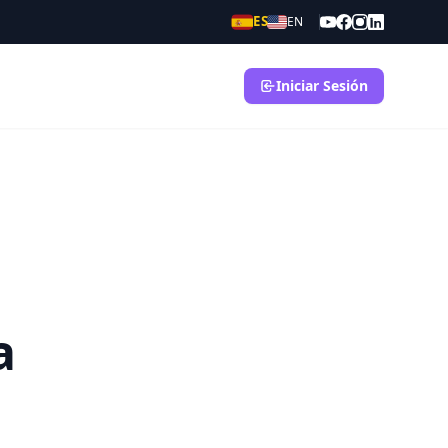
ES
EN
Iniciar Sesión
a