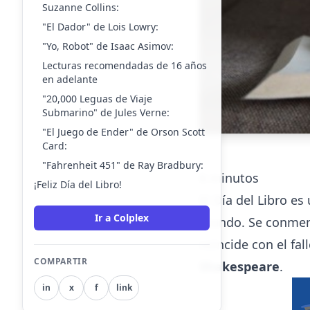
Suzanne Collins:
"El Dador" de Lois Lowry:
"Yo, Robot" de Isaac Asimov:
Lecturas recomendadas de 16 años
en adelante
"20,000 Leguas de Viaje
Submarino" de Jules Verne:
"El Juego de Ender" de Orson Scott
Card:
"Fahrenheit 451" de Ray Bradbury:
6
minutos
¡Feliz Día del Libro!
El Día del Libro es
Ir a Colplex
mundo. Se conme
coincide con el fa
COMPARTIR
Shakespeare
.
in
x
f
link