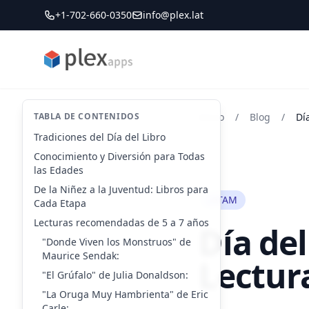
+1-702-660-0350
info@plex.lat
PLEXapps
TABLA DE CONTENIDOS
Inicio
/
Blog
/
Tradiciones del Día del Libro
Conocimiento y Diversión para Todas
las Edades
De la Niñez a la Juventud: Libros para
LATAM
Cada Etapa
Lecturas recomendadas de 5 a 7 años
Día del
"Donde Viven los Monstruos" de
Maurice Sendak:
Lectur
"El Grúfalo" de Julia Donaldson:
"La Oruga Muy Hambrienta" de Eric
Carle: