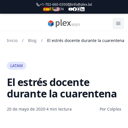
+1-702-660-0350
info@plex.lat
ES
EN
PLEXapps
Abri
Inicio
/
Blog
/
El estrés docente durante la cuarentena
LATAM
El estrés docente
durante la cuarentena
20 de mayo de 2020
·
4 min lectura
Por Colplex