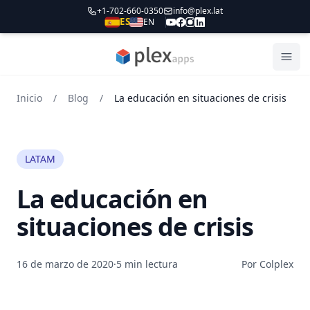
+1-702-660-0350
info@plex.lat
ES
EN
PLEXapps
Abri
Inicio
/
Blog
/
La educación en situaciones de crisis
LATAM
La educación en
situaciones de crisis
16 de marzo de 2020
·
5 min lectura
Por Colplex