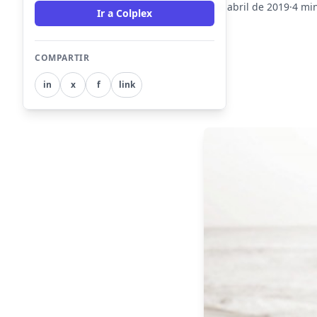
6 de abril de 2019
·
4 min
Ir a Colplex
COMPARTIR
in
x
f
link