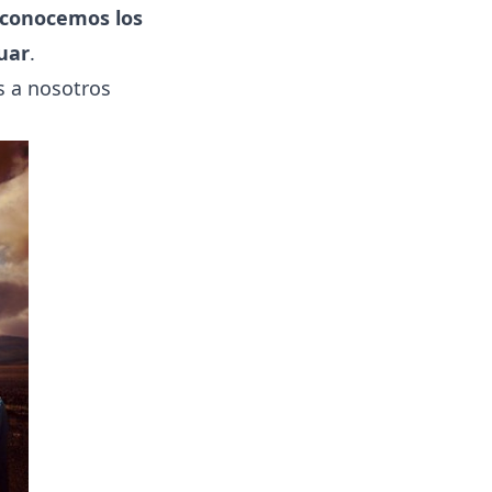
e conocemos los
uar
.
s a nosotros
.