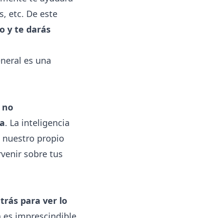
, etc. De este
o y te darás
neral es una
i no
da
. La inteligencia
e nuestro propio
venir sobre tus
trás para ver lo
n es imprescindible