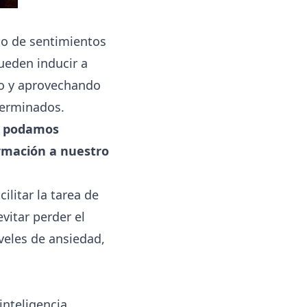
rio de sentimientos
ueden inducir a
mo y aprovechando
terminados.
ue podamos
ormación a nuestro
litar la tarea de
vitar perder el
iveles de ansiedad,
inteligencia