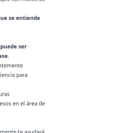
que se entiende
 puede ser
ase
.
entemente
iencia para
uras
esos en el área de
almente te ayudará