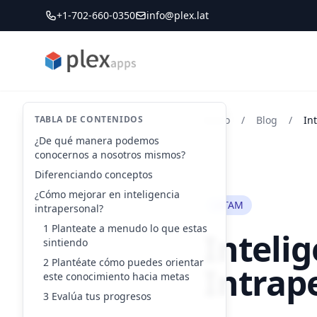
+1-702-660-0350
info@plex.lat
PLEXapps
TABLA DE CONTENIDOS
Inicio
/
Blog
/
In
¿De qué manera podemos
conocernos a nosotros mismos?
Diferenciando conceptos
¿Cómo mejorar en inteligencia
LATAM
intrapersonal?
1 Planteate a menudo lo que estas
Intelig
sintiendo
2 Plantéate cómo puedes orientar
Intrap
este conocimiento hacia metas
3 Evalúa tus progresos