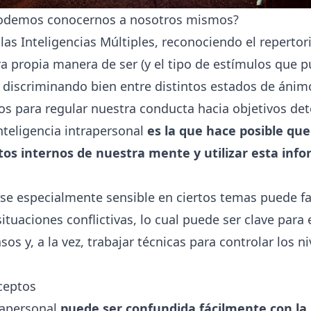
odemos conocernos a nosotros mismos?
 las Inteligencias Múltiples, reconociendo el reperto
a propia manera de ser (y el tipo de estímulos que p
, discriminando bien entre distintos estados de áni
s para regular nuestra conducta hacia objetivos de
nteligencia intrapersonal
es la que hace posible q
tos internos de nuestra mente y utilizar esta inf
se especialmente sensible en ciertos temas puede faci
tuaciones conflictivas, lo cual puede ser clave para e
sos y, a la vez, trabajar técnicas para controlar los n
ceptos
rapersonal
puede ser confundida fácilmente con la