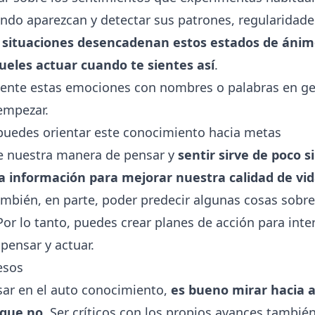
ndo aparezcan y detectar sus patrones, regularidades
 situaciones desencadenan estos estados de ánim
eles actuar cuando te sientes así
.
ente estas emociones con nombres o palabras en ge
empezar.
puedes orientar este conocimiento hacia metas
 nuestra manera de pensar y
sentir sirve de poco s
 información para mejorar nuestra calidad de vi
ambién, en parte, poder predecir algunas cosas sobr
r lo tanto, puedes crear planes de acción para inter
pensar y actuar.
esos
sar en el auto conocimiento,
es bueno mirar hacia a
 que no
. Ser críticos con los propios avances tambié