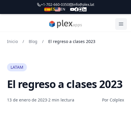
+1-702-660-0350
info@plex.lat
ES
EN
PLEXapps
Abri
Inicio
/
Blog
/
El regreso a clases 2023
LATAM
El regreso a clases 2023
13 de enero de 2023
·
2 min lectura
Por Colplex