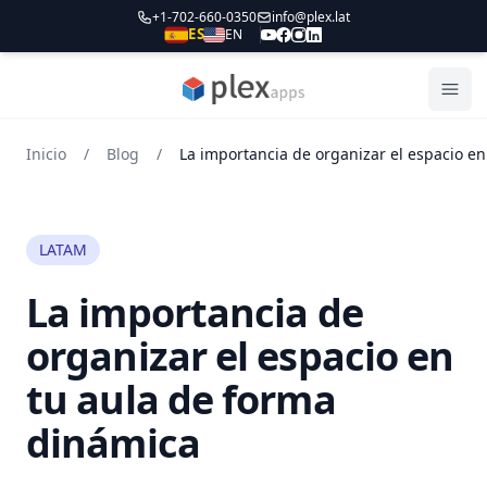
+1-702-660-0350
info@plex.lat
ES
EN
PLEXapps
Abri
Inicio
/
Blog
/
LATAM
La importancia de
organizar el espacio en
tu aula de forma
dinámica