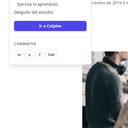
24 de enero de 2019
·
3 
Ejercita lo aprendido.
Después del estudio
Ir a Colplex
COMPARTIR
in
x
f
link