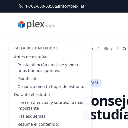
+1-702-660-0350
info@plex.lat
PLEXapps
TABLA DE CONTENIDOS
Inicio
/
Blog
/
Co
Antes de estudiar
Presta atención en clase y toma
unos buenos apuntes.
Planifícate.
LATAM
Organiza bien tu lugar de estudio.
Consej
Durante el estudio
Lee con atención y subraya lo más
estudi
importante
Haz esquemas.
Resume el contenido.