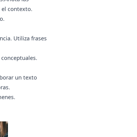
 el contexto.
o.
ia. Utiliza frases
s conceptuales.
aborar un texto
ras.
menes.