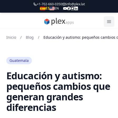
+1-702-660-0350
info@plex.lat
ES
EN
PLEXapps
Abri
Inicio
/
Blog
/
Guatemala
Educación y autismo:
pequeños cambios que
generan grandes
diferencias