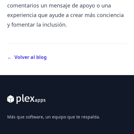
comentarios un mensaje de apoyo o una
experiencia que ayude a crear más conciencia
y fomentar la inclusión.
←
Volver al blog
Footer
Más que software, un equipo que te respalda.