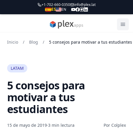
+1-702-660-0350
info@plex.lat
ES
EN
PLEXapps
Abri
Inicio
/
Blog
/
5 consejos para motivar a tus estudiantes
LATAM
5 consejos para
motivar a tus
estudiantes
15 de mayo de 2019
·
3 min lectura
Por Colplex