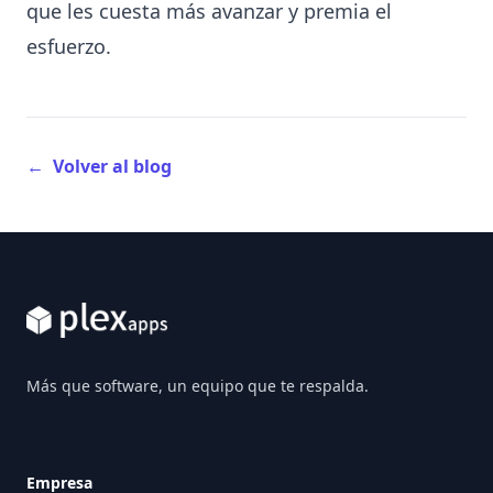
que les cuesta más avanzar y premia el
esfuerzo.
←
Volver al blog
Footer
Más que software, un equipo que te respalda.
Empresa