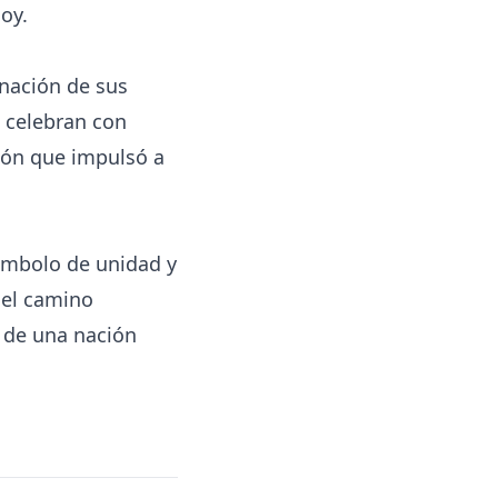
hoy.
inación de sus
s celebran con
ción que impulsó a
símbolo de unidad y
 el camino
n de una nación