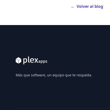
←
Volver al blog
Footer
Más que software, un equipo que te respalda.