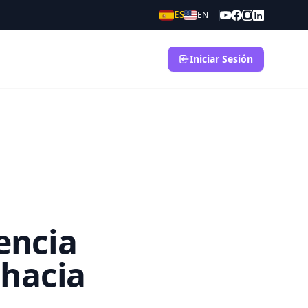
ES
EN
Iniciar Sesión
encia
hacia