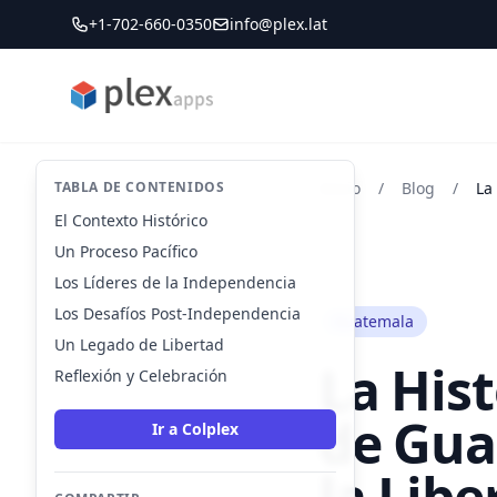
+1-702-660-0350
info@plex.lat
PLEXapps
TABLA DE CONTENIDOS
Inicio
/
Blog
/
El Contexto Histórico
Un Proceso Pacífico
Los Líderes de la Independencia
Los Desafíos Post-Independencia
Guatemala
Un Legado de Libertad
La His
Reflexión y Celebración
de Gua
Ir a Colplex
la Libe