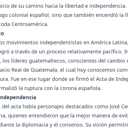
nicio de su camino hacia la libertad e independencia. 
 yugo colonial español, sino que también encendió la l
toda Centroamérica.
co
ros movimientos independentistas en América Latina
gró a través de un proceso relativamente pacífico. I
 los líderes guatemaltecos, conscientes del cambio 
lacio Real de Guatemala, el cual hoy conocemos como
tura. Fue en ese lugar donde se firmó el Acta de Ind
malizó la ruptura con la corona española.
 Independencia
s del acta había personajes destacados como José Ceci
a, quienes entendieron que la mejor manera de evita
iante la diplomacia y el consenso. Su visión permiti