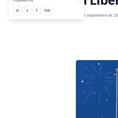
COMPARTIR
in
x
f
link
17 de septiembre de 2