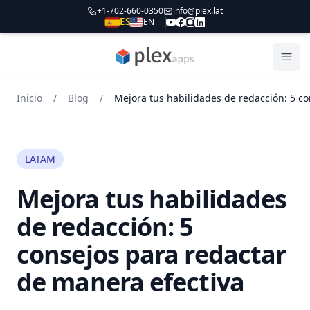
+1-702-660-0350
info@plex.lat
ES
EN
PLEXapps
Abri
Inicio
/
Blog
/
LATAM
Mejora tus habilidades
de redacción: 5
consejos para redactar
de manera efectiva