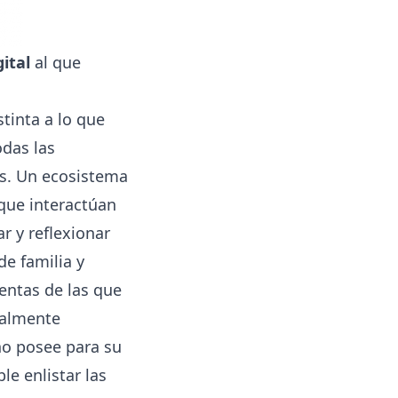
ital
al que
inta a lo que
das las
os. Un ecosistema
 que interactúan
r y reflexionar
de familia y
entas de las que
nalmente
no posee para su
e enlistar las