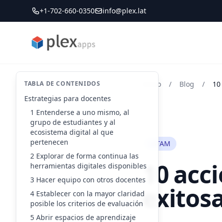
+1-702-660-0350
info@plex.lat
PLEXapps
TABLA DE CONTENIDOS
Inicio
/
Blog
/
10
Estrategias para docentes
1 Entenderse a uno mismo, al
grupo de estudiantes y al
ecosistema digital al que
pertenecen
LATAM
2 Explorar de forma continua las
10 acci
herramientas digitales disponibles
3 Hacer equipo con otros docentes
exitos
4 Establecer con la mayor claridad
posible los criterios de evaluación
5 Abrir espacios de aprendizaje