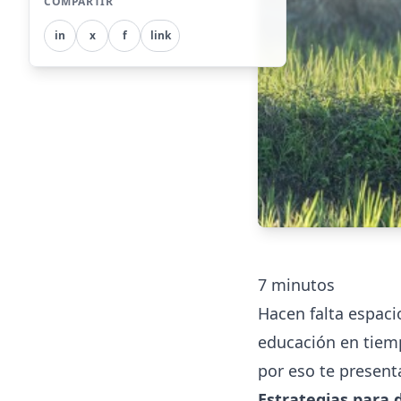
COMPARTIR
in
x
f
link
7
minutos
Hacen falta espaci
educación en tiemp
por eso te present
Estrategias para 