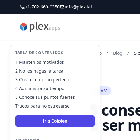
+1-702-660-0350
info@plex.lat
PLEXapps
TABLA DE CONTENIDOS
Inicio
/
Blog
/
1 Mantenlos motivados
2 No les hagas la tarea
3 Crea el entorno perfecto
4 Administra su tiempo
LATAM
5 Conoce sus puntos fuertes
5 conse
Trucos para no estresarse
a ser 
Ir a Colplex