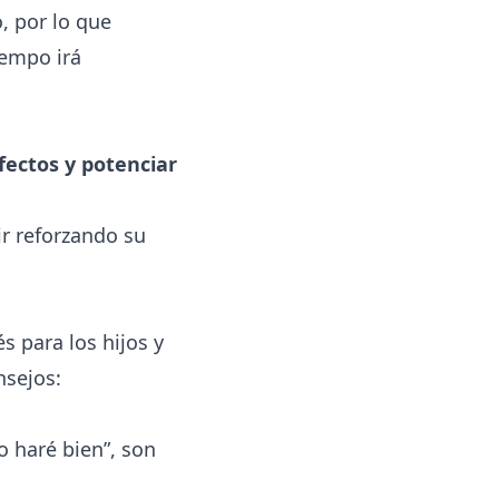
, por lo que
iempo irá
fectos y potenciar
ir reforzando su
 para los hijos y
nsejos:
o haré bien”, son