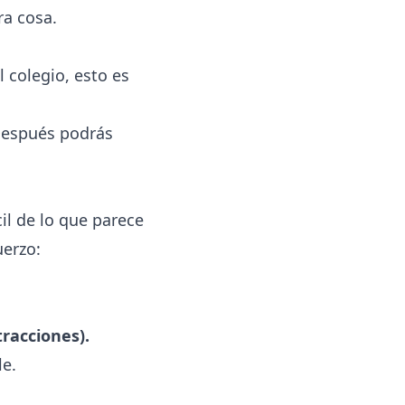
ra cosa.
 colegio, esto es
 Después podrás
il de lo que parece
uerzo:
tracciones).
le.