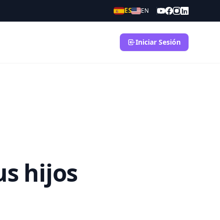
ES
EN
Iniciar Sesión
us hijos