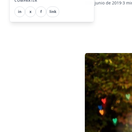
COMPARTIR
6 de junio de 2019
·
3 mi
in
x
f
link