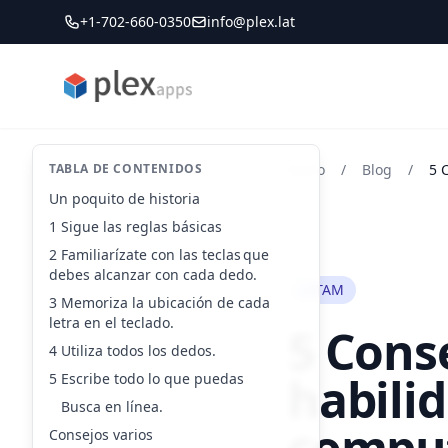
+1-702-660-0350
info@plex.lat
PLEXapps
TABLA DE CONTENIDOS
Inicio
/
Blog
/
Un poquito de historia
1 Sigue las reglas básicas
2 Familiarízate con las teclas que
debes alcanzar con cada dedo.
LATAM
3 Memoriza la ubicación de cada
letra en el teclado.
5 Cons
4 Utiliza todos los dedos.
habilid
5 Escribe todo lo que puedas
Busca en línea.
compu
Consejos varios