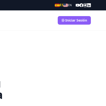
ES
EN
Iniciar Sesión
u
a