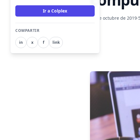
Ir a Colplex
25 de octubre de 2019
·
COMPARTIR
in
x
f
link