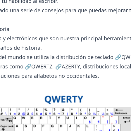
tu habilidad al escribir.
do una serie de consejos para que puedas mejorar t
oria
os y electrónicos que son nuestra principal herramien
años de historia.
del mundo se utiliza la distribución de teclado
🔗
QW
otras como
🔗
QWERTZ
,
🔗
AZERTY
, distribuciones loca
ibuciones para alfabetos no occidentales.