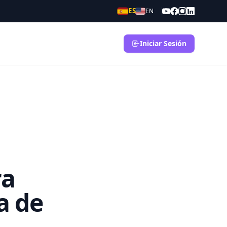
ES
EN
Iniciar Sesión
ra
a de