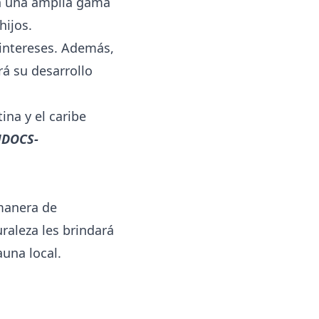
en una amplia gama
hijos.
s intereses. Además,
rá su desarrollo
ina y el caribe
MDOCS-
 manera de
raleza les brindará
auna local.