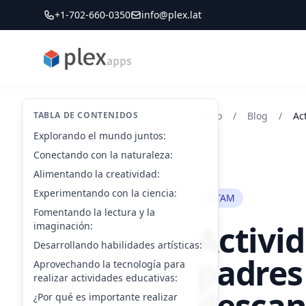
+1-702-660-0350
info@plex.lat
PLEXapps
TABLA DE CONTENIDOS
Inicio
/
Blog
/
Explorando el mundo juntos:
Conectando con la naturaleza:
Alimentando la creatividad:
Experimentando con la ciencia:
LATAM
Fomentando la lectura y la
Activi
imaginación:
Desarrollando habilidades artísticas:
padres
Aprovechando la tecnología para
realizar actividades educativas:
descan
¿Por qué es importante realizar