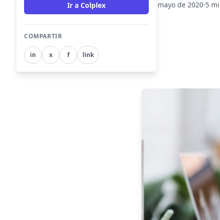
7 de mayo de 2020
·
5 mi
Ir a Colplex
COMPARTIR
in
x
f
link