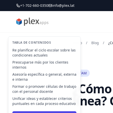
+1-702-660-0350
info@plex.lat
PLEXapps
TABLA DE CONTENIDOS
Inicio
/
Blog
/
Re planificar el ciclo escolar sobre las
condiciones actuales
Preocuparse más por los clientes
internos
LATAM
Asesoría específica o general, externa
e interna
¿Cómo 
Formar o promover células de trabajo
con el personal docente
línea? 
Unificar ideas y establecer criterios
puntuales en cada proceso educativo