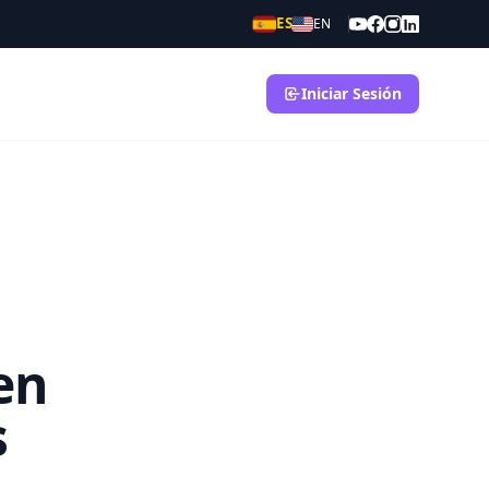
ES
EN
Iniciar Sesión
en
s