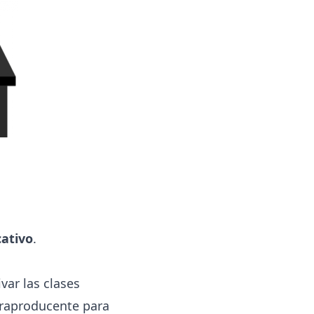
cativo
.
ar las clases
traproducente para