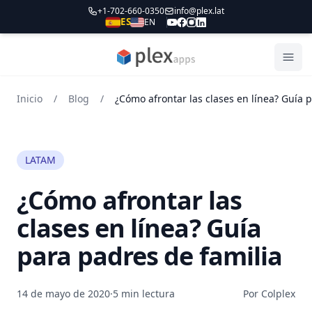
+1-702-660-0350
info@plex.lat
ES
EN
PLEXapps
Abri
Inicio
/
Blog
/
LATAM
¿Cómo afrontar las
clases en línea? Guía
para padres de familia
14 de mayo de 2020
·
5 min lectura
Por Colplex