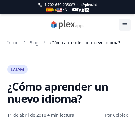
+1-702-660-0350
info@plex.lat
ES
EN
PLEXapps
Abri
Inicio
/
Blog
/
¿Cómo aprender un nuevo idioma?
LATAM
¿Cómo aprender un
nuevo idioma?
11 de abril de 2018
·
4 min lectura
Por Colplex