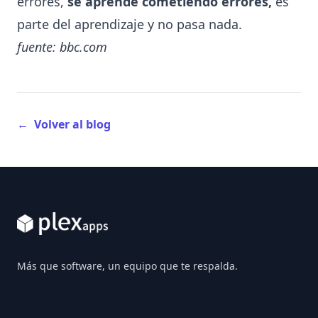
errores,
se aprende cometiendo errores,
es
parte del aprendizaje y no pasa nada.
fuente: bbc.com
←
Volver al blog
Footer
Más que software, un equipo que te respalda.