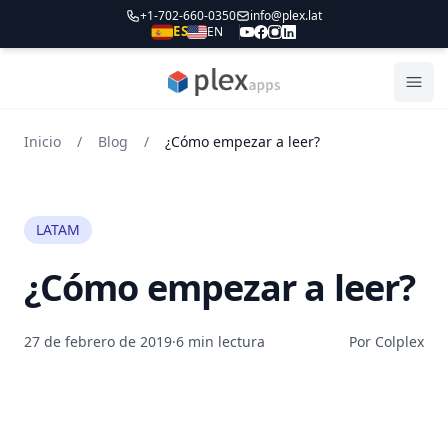
+1-702-660-0350
info@plex.lat
ES
EN
PLEXapps
Abri
Inicio
/
Blog
/
¿Cómo empezar a leer?
LATAM
¿Cómo empezar a leer?
27 de febrero de 2019
·
6 min lectura
Por Colplex