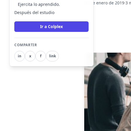
24 de enero de 2019
·
3 
Ejercita lo aprendido.
Después del estudio
Ir a Colplex
COMPARTIR
in
x
f
link