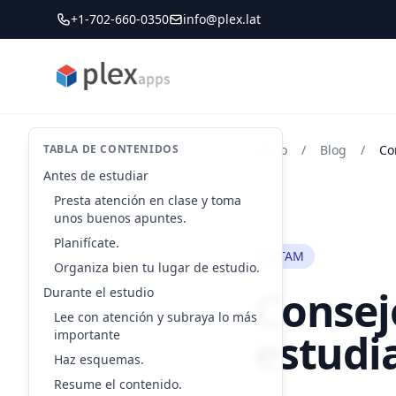
+1-702-660-0350
info@plex.lat
PLEXapps
TABLA DE CONTENIDOS
Inicio
/
Blog
/
Co
Antes de estudiar
Presta atención en clase y toma
unos buenos apuntes.
Planifícate.
LATAM
Organiza bien tu lugar de estudio.
Consej
Durante el estudio
Lee con atención y subraya lo más
estudi
importante
Haz esquemas.
Resume el contenido.