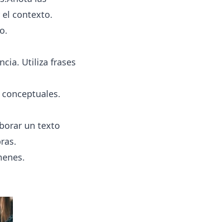
 el contexto.
o.
ia. Utiliza frases
s conceptuales.
aborar un texto
ras.
menes.