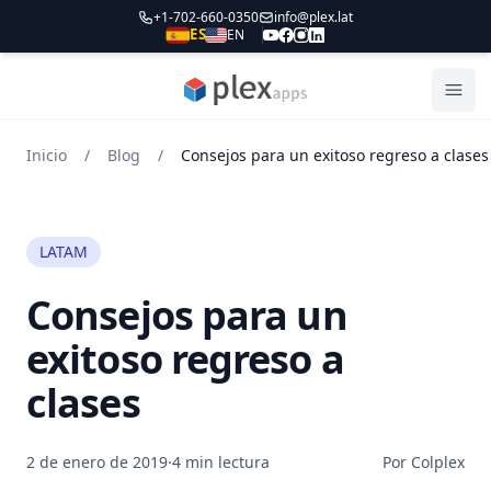
+1-702-660-0350
info@plex.lat
ES
EN
PLEXapps
Abri
Inicio
/
Blog
/
Consejos para un exitoso regreso a clases
LATAM
Consejos para un
exitoso regreso a
clases
2 de enero de 2019
·
4 min lectura
Por Colplex