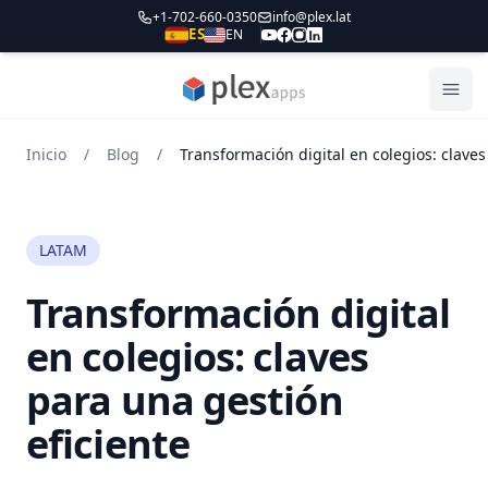
+1-702-660-0350
info@plex.lat
ES
EN
PLEXapps
Abri
Inicio
/
Blog
/
LATAM
Transformación digital
en colegios: claves
para una gestión
eficiente