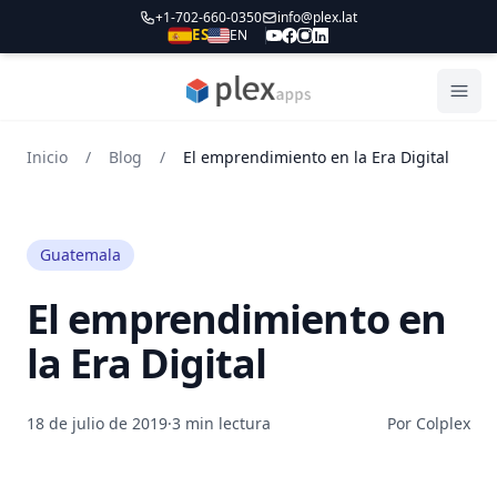
+1-702-660-0350
info@plex.lat
ES
EN
PLEXapps
Abri
Inicio
/
Blog
/
El emprendimiento en la Era Digital
Guatemala
El emprendimiento en
la Era Digital
18 de julio de 2019
·
3 min lectura
Por Colplex