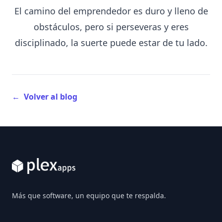
El camino del emprendedor es duro y lleno de
obstáculos, pero si perseveras y eres
disciplinado, la suerte puede estar de tu lado.
←
Volver al blog
Footer
Más que software, un equipo que te respalda.