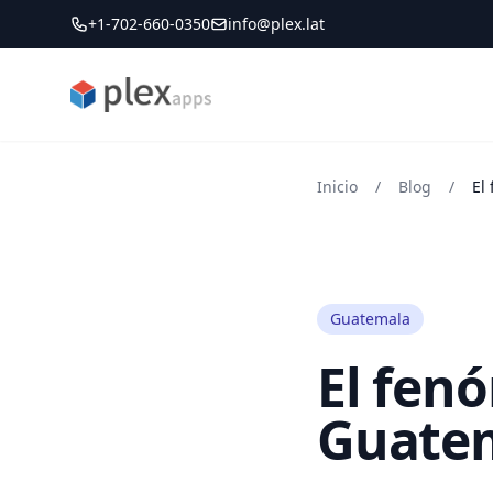
+1-702-660-0350
info@plex.lat
PLEXapps
Inicio
/
Blog
/
El
Guatemala
El fen
Guate