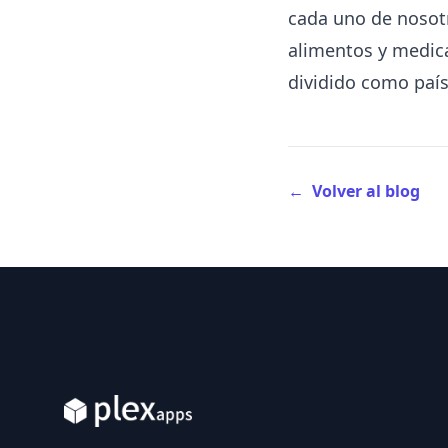
cada uno de nosotr
alimentos y medica
dividido como país
←
Volver al blog
Footer