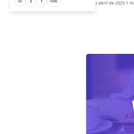
in
x
f
link
20 de abril de 2025
·
1 m