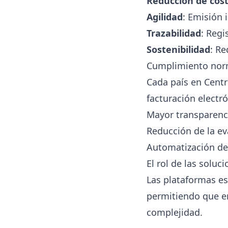
Reducción de cos
Agilidad
: Emisión
Trazabilidad
: Regi
Sostenibilidad
: R
Cumplimiento nor
Cada país en Cent
facturación electr
Mayor transparenci
Reducción de la ev
Automatización de 
El rol de las soluc
Las plataformas esp
permitiendo que e
complejidad.