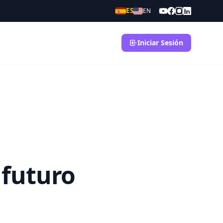
ES
EN
Iniciar Sesión
 futuro