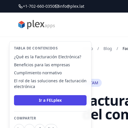
+1-702-660-0350
info@plex.lat
PLEXapps
TABLA DE CONTENIDOS
Inicio
/
Blog
/
Fa
¿Qué es la Facturación Electrónica?
Beneficios para las empresas
Cumplimiento normativo
El rol de las soluciones de facturación
LATAM
electrónica
Factura
Ir a FELplex
del co
COMPARTIR