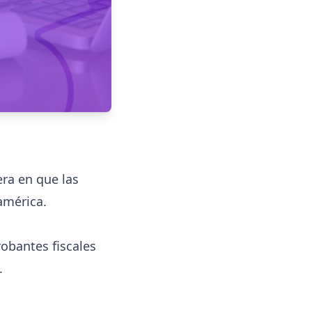
era en que las
américa.
robantes fiscales
.