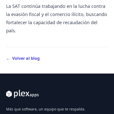
La SAT continúa trabajando en la lucha contra
la evasión fiscal y el comercio ilícito, buscando
fortalecer la capacidad de recaudación del
país.
←
Volver al blog
Footer
Más que software, un equipo que te respalda.