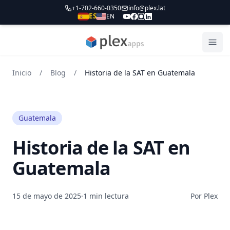
+1-702-660-0350
info@plex.lat
ES
EN
PLEXapps
Abri
Inicio
/
Blog
/
Historia de la SAT en Guatemala
Guatemala
Historia de la SAT en
Guatemala
15 de mayo de 2025
·
1 min lectura
Por Plex