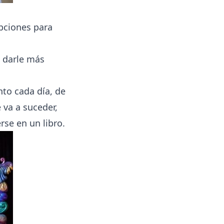
pciones para
a darle más
nto cada día, de
 va a suceder,
se en un libro.