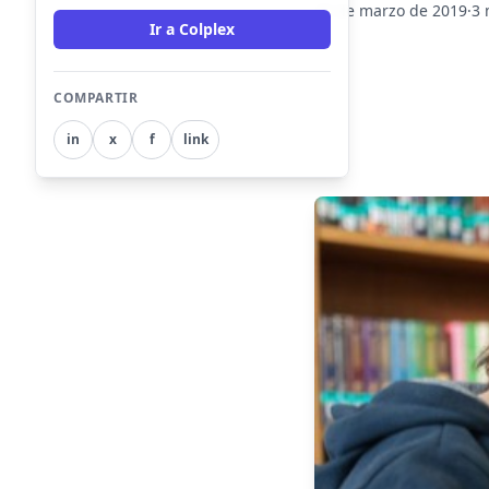
20 de marzo de 2019
·
3 
Ir a Colplex
COMPARTIR
in
x
f
link