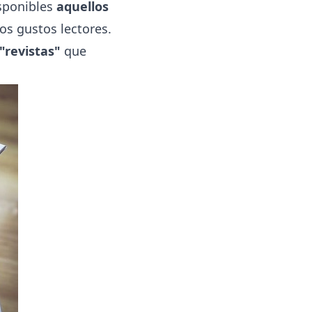
isponibles
aquellos
s gustos lectores.
 "revistas"
que