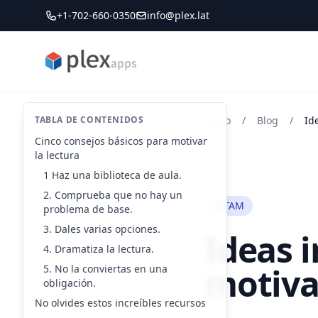
+1-702-660-0350
info@plex.lat
PLEXapps
TABLA DE CONTENIDOS
Inicio
/
Blog
/
Cinco consejos básicos para motivar
la lectura
1 Haz una biblioteca de aula.
2. Comprueba que no hay un
LATAM
problema de base.
3. Dales varias opciones.
Ideas i
4. Dramatiza la lectura.
motivar
5. No la conviertas en una
obligación.
No olvides estos increíbles recursos