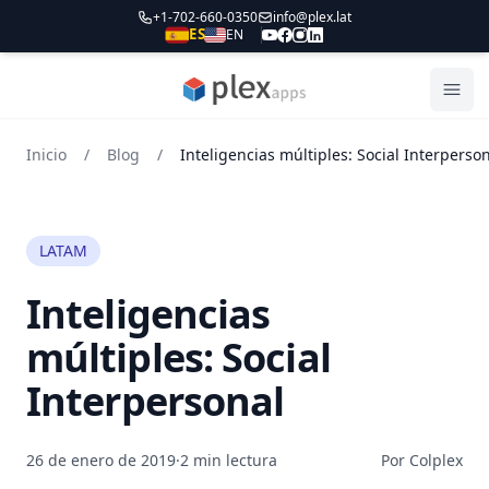
+1-702-660-0350
info@plex.lat
ES
EN
PLEXapps
Abri
Inicio
/
Blog
/
Inteligencias múltiples: Social Interperso
LATAM
Inteligencias
múltiples: Social
Interpersonal
26 de enero de 2019
·
2 min lectura
Por Colplex