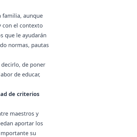
a familia, aunque
y con el contexto
cos que le ayudarán
endo normas, pautas
í decirlo, de poner
labor de educar,
ad de criterios
ntre maestros y
uedan aportar los
 importante su