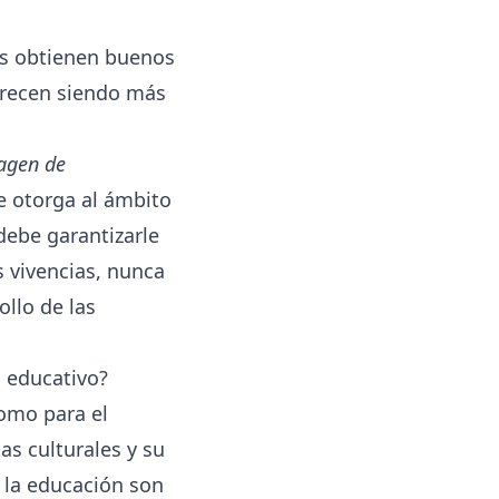
jos obtienen buenos
crecen siendo más
agen de
le otorga al ámbito
 debe garantizarle
 vivencias, nunca
ollo de las
o educativo?
omo para el
as culturales y su
e la educación son