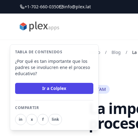
+1-702-660-0350
info@plex.lat
PLEXapps
TABLA DE CONTENIDOS
Inicio
/
Blog
/
¿Por qué es tan importante que los
padres se involucren ene el proceso
educativo?
Ir a Colplex
LATAM
La impo
COMPARTIR
proces
in
x
f
link