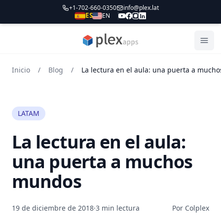
+1-702-660-0350
info@plex.lat
ES
EN
PLEXapps
Abri
Inicio
/
Blog
/
LATAM
La lectura en el aula:
una puerta a muchos
mundos
19 de diciembre de 2018
·
3 min lectura
Por Colplex