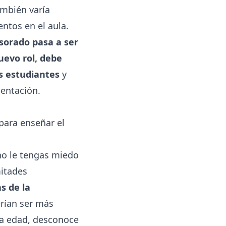
ambién varía
ntos en el aula.
esorado pasa a ser
uevo rol, debe
us estudiantes
y
mentación.
para enseñar el
 no le tengas miedo
mitades
s de la
rían ser más
da edad, desconoce