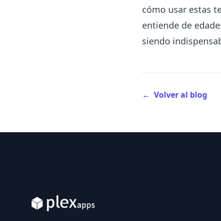
cómo usar estas te
entiende de edades
siendo indispensab
←
Volver al blog
Footer