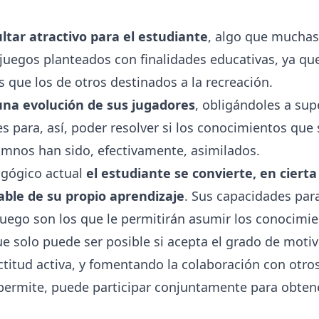
ltar atractivo para el estudiante
, algo que muchas
n juegos planteados con finalidades educativas, ya qu
 que los de otros destinados a la recreación.
una evolución de sus jugadores
, obligándoles a sup
es para, así, poder resolver si los conocimientos que
umnos han sido, efectivamente, asimilados.
agógico actual
el estudiante se convierte, en ciert
able de su propio aprendizaje
. Sus capacidades para
juego son los que le permitirán asumir los conocimi
e solo puede ser posible si acepta el grado de motiv
ctitud activa, y fomentando la colaboración con otr
o permite, puede participar conjuntamente para obten