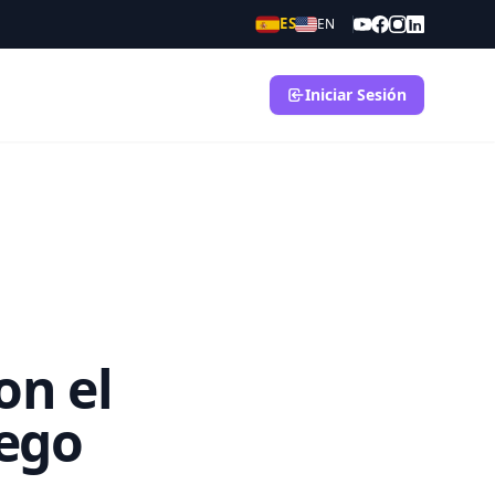
ES
EN
Iniciar Sesión
on el
uego