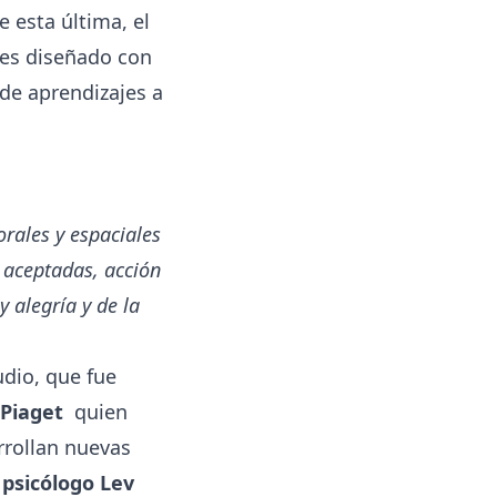
 esta última, el
ces diseñado con
 de aprendizajes a
orales y espaciales
 aceptadas, acción
 alegría y de la
udio, que fue
 Piaget
quien
rrollan nuevas
l
psicólogo Lev