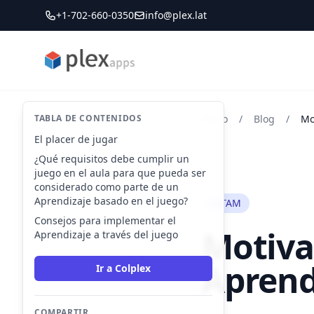
+1-702-660-0350
info@plex.lat
PLEXapps
TABLA DE CONTENIDOS
Inicio
/
Blog
/
El placer de jugar
¿Qué requisitos debe cumplir un
juego en el aula para que pueda ser
considerado como parte de un
Aprendizaje basado en el juego?
LATAM
Consejos para implementar el
Motiva
Aprendizaje a través del juego
Aprendi
Ir a Colplex
COMPARTIR