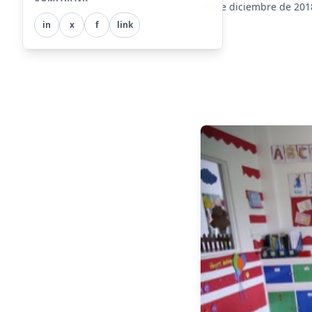
18 de diciembre de 201
in
x
f
link