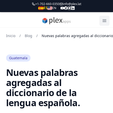
+1-702-660-0350
info@plex.lat
ES
EN
PLEXapps
Abri
Inicio
/
Blog
/
Guatemala
Nuevas palabras
agregadas al
diccionario de la
lengua española.