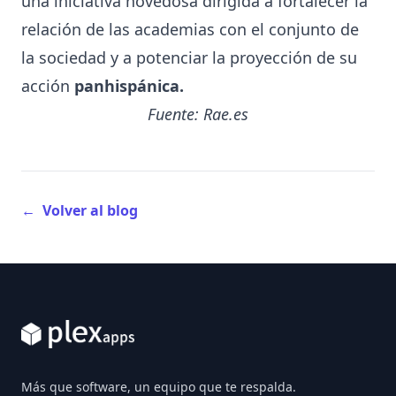
una iniciativa novedosa dirigida a fortalecer la
relación de las academias con el conjunto de
la sociedad y a potenciar la proyección de su
acción
panhispánica
.
Fuente:
Rae.es
←
Volver al blog
Footer
Más que software, un equipo que te respalda.