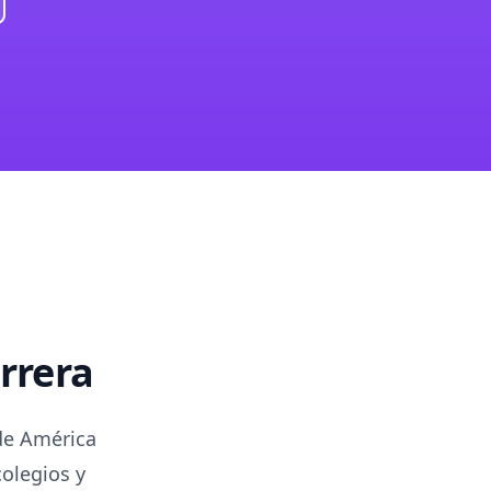
rrera
 de América
colegios y