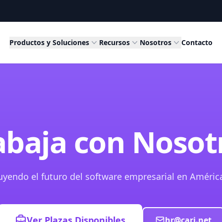
Productos y Soluciones
Recursos
Nosotros
Contacto
abaja con Nosot
yendo el futuro del software empresarial en Améric
Ver Plazas Disponibles
hr@cari.net