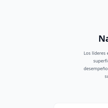
Na
Los líderes 
superf
desempeño,
s