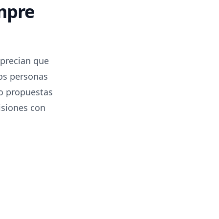
mpre
precian que
mos personas
o propuestas
isiones con