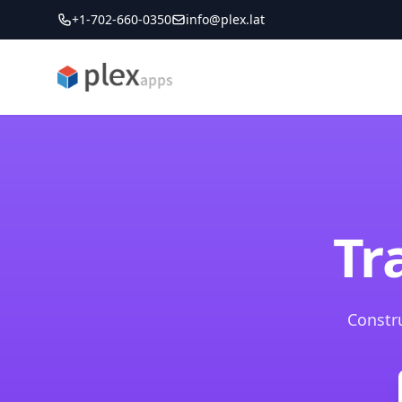
+1-702-660-0350
info@plex.lat
PLEXapps
Tr
Constru