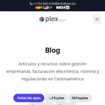
+1-702-660-0350
info@plex.lat
ES
EN
PLEXapps
Abri
Blog
Artículos y recursos sobre gestión
empresarial, facturación electrónica, nómina y
regulaciones en Centroamérica
Todas las apps
FELplex
Payplex